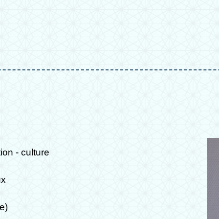
on - culture
ux
e)