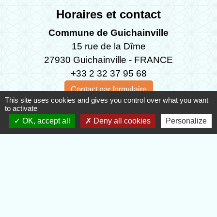
Horaires et contact
Commune de Guichainville
15 rue de la Dîme
27930 Guichainville - FRANCE
+33 2 32 37 95 68
Contact par formulaire
This site uses cookies and gives you control over what you want
to activate
Horaires d'ouvertures
OK, accept all
Deny all cookies
Personalize
Lundi : de 9 h 00 à 12 h 00 et de 15 h 00 à 17 h 45
Mardi: de 15 h 00 à 17 h 45
Mercredi: de 10 h 00 à 12 h 30
Jeudi: de 9 h 00 à 11 h 30
Vendredi: de 9 h 00 à 12 h 30
Samedi, semaines paires, de: 10 h 00 à 12 h 00