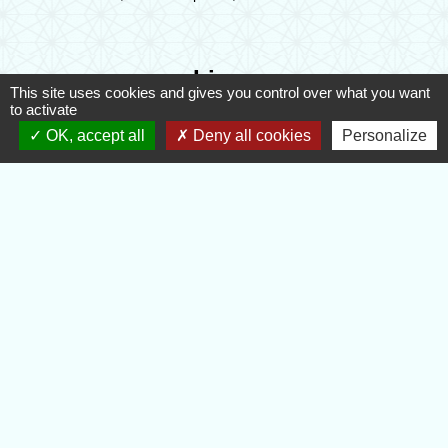
Liens
This site uses cookies and gives you control over what you want
to activate
EVREUX PORTES DE NORMANDIE
OK, accept all
Deny all cookies
Personalize
DEPARTEMENT DE L'EURE
REGION NORMANDIE
ECOLE ELEMENTAIRE - PADLET
Jumelages
Sonning Common (South Oxfordshire)
Mentions légales
-
Politique de confidentialité
-
Accessibilité
-
Plan du site
-
Gestion des cookies