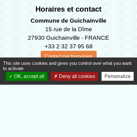
Horaires et contact
Commune de Guichainville
15 rue de la Dîme
27930 Guichainville - FRANCE
+33 2 32 37 95 68
Contact par formulaire
This site uses cookies and gives you control over what you want
to activate
Horaires d'ouvertures
OK, accept all
Deny all cookies
Personalize
Lundi : de 9 h 00 à 12 h 00 et de 15 h 00 à 17 h 45
Mardi: de 15 h 00 à 17 h 45
Mercredi: de 10 h 00 à 12 h 30
Jeudi: de 9 h 00 à 11 h 30
Vendredi: de 9 h 00 à 12 h 30
Samedi, semaines paires, de: 10 h 00 à 12 h 00