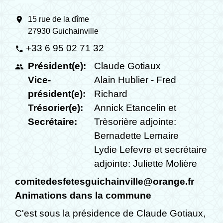
location_on
15 rue de la dîme
27930 Guichainville
+33 6 95 02 71 32
phone
Président(e):
Claude Gotiaux
people
Vice-
Alain Hublier - Fred
président(e):
Richard
Trésorier(e):
Annick Etancelin et
Secrétaire:
Trèsorière adjointe:
Bernadette Lemaire
Lydie Lefevre et secrétaire
adjointe: Juliette Molière
comitedesfetesguichainville@orange.fr
Animations dans la commune
C'est sous la présidence de Claude Gotiaux,